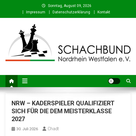
Skip
Sonntag, August 09, 2026
to
Impressum
Datenschutzerklärung
Kontakt
content
Schachbund Nordrhein-
Schach in NRW – Fachverband für den Schachsport in Nordrhein-
Westfalen
Westfalen e. V.
NRW – KADERSPIELER QUALIFIZIERT
SICH FÜR DIE DEM MEISTERKLASSE
2027
Chadt
30. Juli 2026