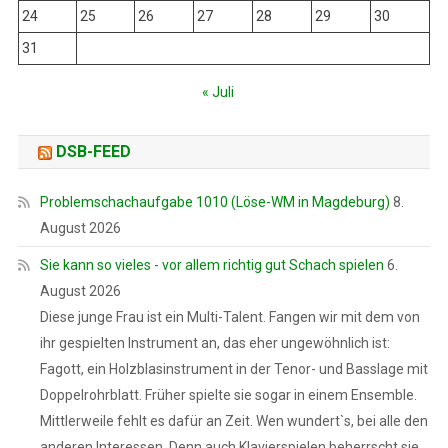
24
25
26
27
28
29
30
31
« Juli
DSB-FEED
Problemschachaufgabe 1010 (Löse-WM in Magdeburg)
8.
August 2026
Sie kann so vieles - vor allem richtig gut Schach spielen
6.
August 2026
Diese junge Frau ist ein Multi-Talent. Fangen wir mit dem von
ihr gespielten Instrument an, das eher ungewöhnlich ist:
Fagott, ein Holzblasinstrument in der Tenor- und Basslage mit
Doppelrohrblatt. Früher spielte sie sogar in einem Ensemble.
Mittlerweile fehlt es dafür an Zeit. Wen wundert`s, bei alle den
anderen Interessen. Denn auch Klavierspielen beherrscht sie,