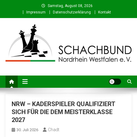
Skip
Samstag, August 08, 2026
to
Impressum
Datenschutzerklärung
Kontakt
content
Schachbund Nordrhein-
Schach in NRW – Fachverband für den Schachsport in Nordrhein-
Westfalen
Westfalen e. V.
NRW – KADERSPIELER QUALIFIZIERT
SICH FÜR DIE DEM MEISTERKLASSE
2027
Chadt
30. Juli 2026