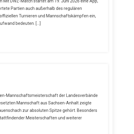
 Mit DWZ-Match startet am 19. Juni 2026 eine App,
ertete Partien auch außerhalb des regulären
s offiziellen Turnieren und Mannschaftskämpfen ein,
Aufwand bedeuten. […]
auen-Mannschaftsmeisterschaft der Landesverbände
pgesetzten Mannschaft aus Sachsen-Anhalt zeigte
auenschach zur absoluten Spitze gehört. Besonders
stattfindender Meisterschaften und weiterer