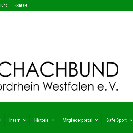
ärung
Kontakt
stfalen e. V.
rdrhein-Westfalen
Intern
Historie
Mitgliederportal
Safe Sport