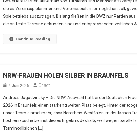
Gewertete Partien außerhalb von Turnieren und Mannschaftskämpfen
die es Vereinsspielerinnen und Vereinsspielern ermöglichen soll, gew
Spielbetriebs auszutragen. Bislang fließen in die DWZ nur Partien au
die an feste Termine gebunden sind und entsprechenden zeitlichen 
Continue Reading
NRW-FRAUEN HOLEN SILBER IN BRAUNFELS
Chadt
7. Juni 2026
Andreas Jagodzinsky – Die NRW-Auswahl hat bei der Deutschen Fr
2026 in Braunfels einen starken zweiten Platz belegt. Hinter der to
unser Team einmal mehr, dass Nordrhein-Westfalen im deutschen Fr
hoch einzuschätzen ist dieses Ergebnis deshalb, weil wegen parallel 
Terminkollisionen […]