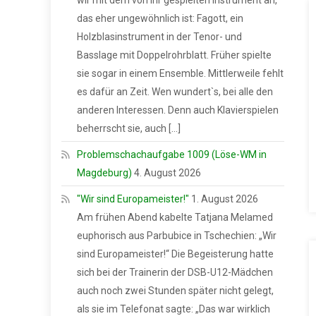
wir mit dem von ihr gespielten Instrument an,
das eher ungewöhnlich ist: Fagott, ein
Holzblasinstrument in der Tenor- und
Basslage mit Doppelrohrblatt. Früher spielte
sie sogar in einem Ensemble. Mittlerweile fehlt
es dafür an Zeit. Wen wundert`s, bei alle den
anderen Interessen. Denn auch Klavierspielen
beherrscht sie, auch […]
Problemschachaufgabe 1009 (Löse-WM in
Magdeburg)
4. August 2026
"Wir sind Europameister!"
1. August 2026
Am frühen Abend kabelte Tatjana Melamed
euphorisch aus Parbubice in Tschechien: „Wir
sind Europameister!“ Die Begeisterung hatte
sich bei der Trainerin der DSB-U12-Mädchen
auch noch zwei Stunden später nicht gelegt,
als sie im Telefonat sagte: „Das war wirklich