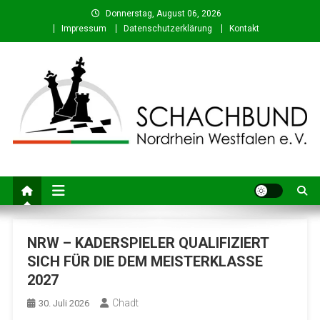
Skip
Donnerstag, August 06, 2026
to
Impressum
Datenschutzerklärung
Kontakt
content
Schachbund Nordrhein-
Schach in NRW – Fachverband für den Schachsport in Nordrhein-
Westfalen
Westfalen e. V.
NRW – KADERSPIELER QUALIFIZIERT
SICH FÜR DIE DEM MEISTERKLASSE
2027
Chadt
30. Juli 2026