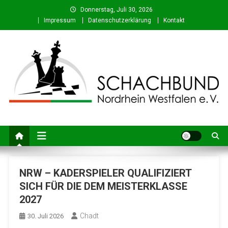
Skip
Donnerstag, Juli 30, 2026
to
Impressum
Datenschutzerklärung
Kontakt
content
Schachbund Nordrhein-
Schach in NRW – Fachverband für den Schachsport in Nordrhein-
Westfalen
Westfalen e. V.
NRW – KADERSPIELER QUALIFIZIERT
SICH FÜR DIE DEM MEISTERKLASSE
2027
Chadt
30. Juli 2026