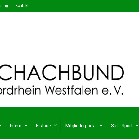
ärung
Kontakt
stfalen e. V.
rdrhein-Westfalen
Intern
Historie
Mitgliederportal
Safe Sport