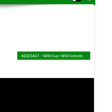
ABGESAGT – NRW-Cup / NRW Schnellschachmannschaftsturnier 2023