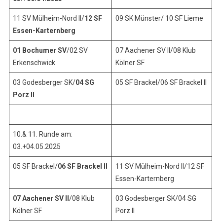
11 SV Mülheim-Nord II/
12 SF
09 SK Münster/ 10 SF Lieme
Essen-Karternberg
01 Bochumer SV
/02 SV
07 Aachener SV II/08 Klub
Erkenschwick
Kölner SF
03 Godesberger SK/
04 SG
05 SF Brackel/06 SF Brackel II
Porz II
10.& 11. Runde am:
03.+04.05.2025
05 SF Brackel/
06 SF Brackel II
11 SV Mülheim-Nord II/12 SF
Essen-Karternberg
07 Aachener SV II
/08 Klub
03 Godesberger SK/04 SG
Kölner SF
Porz II