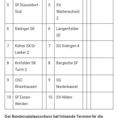
5
SF Düsseldorf-
5
SV
Süd
Wattenscheid
2
6
Ratinger SK
6
Langenfelder
SF
7
Kölner SK Dr.
7
SG Solingen 4
Lasker 2
8
Krefelder SK
8
Bergische SF
Turm 2
9
OSC
9
SG
Rheinhausen
Niederkassel
10
SF Essen-
10
SV Hilden
Werden
Der Bundesspielausschuss hat folgende Termine für die