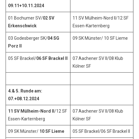
09.11+10.11.2024
01 Bochumer SV/
02 SV
11 SV Mülheim-Nord II/12 SF
Erkenschwick
Essen-Karternberg
03 Godesberger SK/
04 SG
09 SK Münster/ 10 SF Lieme
Porz II
05 SF Brackel/
06 SF Brackel II
07 Aachener SV II/08 Klub
Kölner SF
4.& 5. Runde am:
07.+08.12.2024
11 SV Mülheim-Nord II
/12 SF
07 Aachener SV II/08 Klub
Essen-Karternberg
Kölner SF
09 SK Münster/
10 SF Lieme
05 SF Brackel/06 SF Brackel II