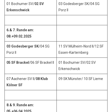
01 Bochumer SV/
02 SV
03 Godesberger SK/04 SG
Erkenschwick
Porz II
6.& 7. Runde am:
08.+09.02.2025
03 Godesberger SK
/04 SG
11 SV Mülheim-Nord II/12 SF
Porz II
Essen-Karternberg
05 SF Brackel
/06 SF Brackel II
01 Bochumer SV/02 SV
Erkenschwick
07 Aachener SV II/
08 Klub
09 SK Münster/ 10 SF Lieme
Kölner SF
8.& 9. Runde am:
05.+06.04.2025