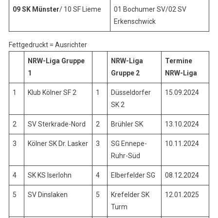
09 SK Münster
/ 10 SF Lieme
01 Bochumer SV/02 SV
Erkenschwick
Fettgedruckt = Ausrichter
NRW-Liga Gruppe
NRW-Liga
Termine
1
Gruppe 2
NRW-Liga
1
Klub Kölner SF 2
1
Düsseldorfer
15.09.2024
SK 2
2
SV Sterkrade-Nord
2
Brühler SK
13.10.2024
3
Kölner SK Dr. Lasker
3
SG Ennepe-
10.11.2024
Ruhr-Süd
4
SK KS Iserlohn
4
Elberfelder SG
08.12.2024
5
SV Dinslaken
5
Krefelder SK
12.01.2025
Turm