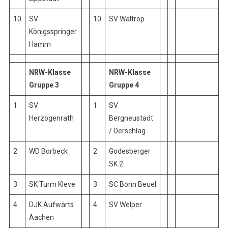
10
SV
10
SV Waltrop
Königsspringer
Hamm
NRW-Klasse
NRW-Klasse
Gruppe 3
Gruppe 4
1
SV
1
SV
Herzogenrath
Bergneustadt
/ Derschlag
2
WD Borbeck
2
Godesberger
SK 2
3
SK Turm Kleve
3
SC Bonn Beuel
4
DJK Aufwärts
4
SV Welper
Aachen