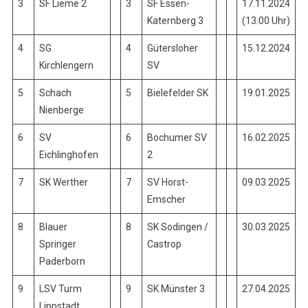
3
SF Lieme 2
3
SF Essen-
17.11.2024
Katernberg 3
(13:00 Uhr)
4
SG
4
Gütersloher
15.12.2024
Kirchlengern
SV
5
Schach
5
Bielefelder SK
19.01.2025
Nienberge
6
SV
6
Bochumer SV
16.02.2025
Eichlinghofen
2
7
SK Werther
7
SV Horst-
09.03.2025
Emscher
8
Blauer
8
SK Sodingen /
30.03.2025
Springer
Castrop
Paderborn
9
LSV Turm
9
SK Münster 3
27.04.2025
Lippstadt