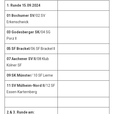
1. Runde 15.09.2024
01 Bochumer SV
/02 SV
Erkenschwick
03 Godesberger SK
/04 SG
Porz II
05 SF Brackel
/06 SF Brackel II
07 Aachener SV II
/08 Klub
Kölner SF
09 SK Münster
/ 10 SF Lieme
11 SV Mülheim-Nord II
/12 SF
Essen-Karternberg
2.& 3. Runde am: