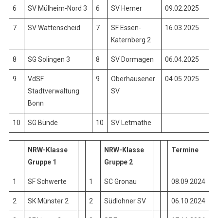
6
SV Mülheim-Nord 3
6
SV Hemer
09.02.2025
7
SV Wattenscheid
7
SF Essen-
16.03.2025
Katernberg 2
8
SG Solingen 3
8
SV Dormagen
06.04.2025
9
VdSF
9
Oberhausener
04.05.2025
Stadtverwaltung
SV
Bonn
10
SG Bünde
10
SV Letmathe
NRW-Klasse
NRW-Klasse
Termine
Gruppe 1
Gruppe 2
1
SF Schwerte
1
SC Gronau
08.09.2024
2
SK Münster 2
2
Südlohner SV
06.10.2024