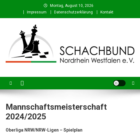
Skip
Montag, August 10, 2026
to
Impressum
Datenschutzerklärung
Kontakt
content
Schachbund Nordrhein-
Schach in NRW – Fachverband für den Schachsport in Nordrhein-
Westfalen
Westfalen e. V.
Mannschaftsmeisterschaft
2024/2025
Oberliga NRW/NRW-Ligen – Spielplan