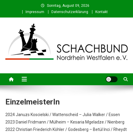
Skip
Sonntag, August 09, 2026
to
Impressum
Datenschutzerklärung
Kontakt
content
Schachbund Nordrhein-
Schach in NRW – Fachverband für den Schachsport in Nordrhein-
Westfalen
Westfalen e. V.
EinzelmeisterIn
2024 Januzs Koscielski / Wattenscheid – Julia Walker / Essen
2023 Daniel Fridmann / Mülheim – Kesaria Mgeladze / Nienberg
2022 Christian Friederich Köhler / Godesberg – Betül Inci / Rheydt