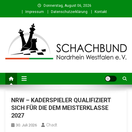
Skip
Donnerstag, August 06, 2026
to
Impressum
Datenschutzerklärung
Kontakt
content
Schachbund Nordrhein-
Schach in NRW – Fachverband für den Schachsport in Nordrhein-
Westfalen
Westfalen e. V.
NRW – KADERSPIELER QUALIFIZIERT
SICH FÜR DIE DEM MEISTERKLASSE
2027
Chadt
30. Juli 2026