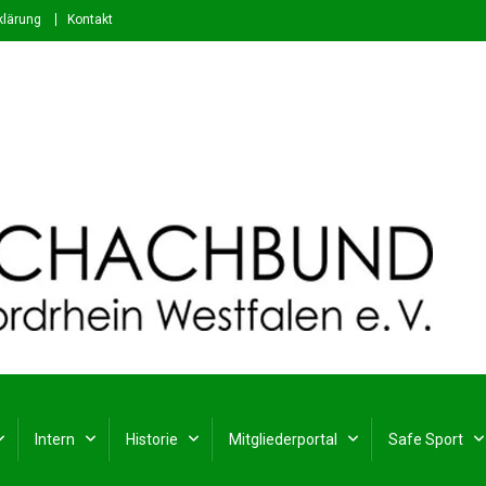
klärung
Kontakt
stfalen e. V.
rdrhein-Westfalen
Intern
Historie
Mitgliederportal
Safe Sport