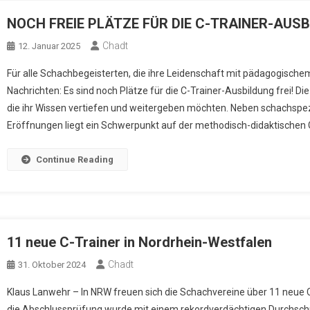
NOCH FREIE PLÄTZE FÜR DIE C-TRAINER-AUS
Chadt
12. Januar 2025
Für alle Schachbegeisterten, die ihre Leidenschaft mit pädagogische
Nachrichten: Es sind noch Plätze für die C-Trainer-Ausbildung frei! Die
die ihr Wissen vertiefen und weitergeben möchten. Neben schachspezi
Eröffnungen liegt ein Schwerpunkt auf der methodisch-didaktischen G
Continue Reading
11 neue C-Trainer in Nordrhein-Westfalen
Chadt
31. Oktober 2024
Klaus Lanwehr – In NRW freuen sich die Schachvereine über 11 neue C
die Abschlussprüfung wurde mit einem rekordverdächtigen Durchschn