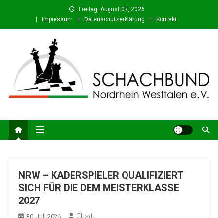
Skip
Freitag, August 07, 2026
to
Impressum
Datenschutzerklärung
Kontakt
content
Schachbund Nordrhein-
Schach in NRW – Fachverband für den Schachsport in Nordrhein-
Westfalen
Westfalen e. V.
NRW – KADERSPIELER QUALIFIZIERT
SICH FÜR DIE DEM MEISTERKLASSE
2027
Chadt
30. Juli 2026