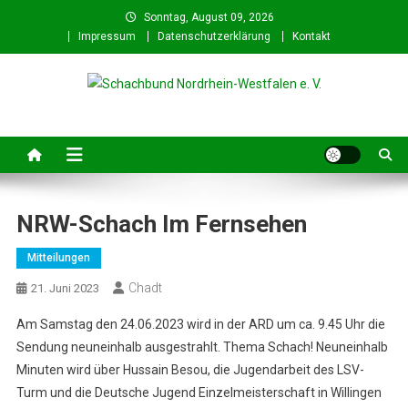
Skip
Sonntag, August 09, 2026
to
Impressum
Datenschutzerklärung
Kontakt
content
Schachbund Nordrhein-
Schach in NRW – Fachverband für den Schachsport in Nordrhein-
Westfalen
Westfalen e. V.
NRW-Schach Im Fernsehen
Mitteilungen
Chadt
21. Juni 2023
Am Samstag den 24.06.2023 wird in der ARD um ca. 9.45 Uhr die
Sendung neuneinhalb ausgestrahlt. Thema Schach! Neuneinhalb
Minuten wird über Hussain Besou, die Jugendarbeit des LSV-
Turm und die Deutsche Jugend Einzelmeisterschaft in Willingen