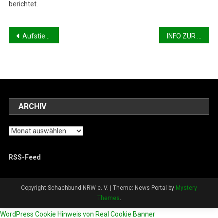
berichtet.
Beitragsnavigation
Aufstiegsrunde NRW-Klasse
INFO ZUR VORBEREITUNG DER SAISON 2023/2024
ARCHIV
Archiv
RSS-Feed
Copyright Schachbund NRW e. V.
|
Theme: News Portal by
Mystery
Themes
.
WordPress Cookie Hinweis von Real Cookie Banner