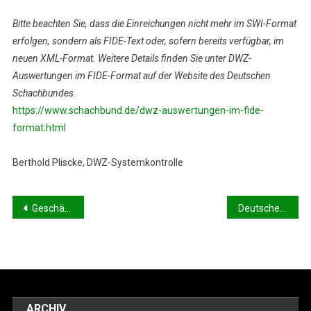
Bitte beachten Sie, dass die Einreichungen nicht mehr im SWI-Format
erfolgen, sondern als FIDE-Text oder, sofern bereits verfügbar, im
neuen XML-Format. Weitere Details finden Sie unter DWZ-
Auswertungen im FIDE-Format auf der Website des Deutschen
Schachbundes.
https://www.schachbund.de/dwz-auswertungen-im-fide-
format.html
Berthold Pliscke, DWZ-Systemkontrolle
Beitragsnavigation
Geschäftsstelle
Deutsche Frauen-Mannschaftsmeisterschaft (LV) 2026
ARCHIV