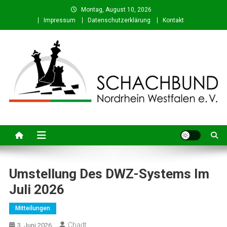
Skip
Montag, August 10, 2026
to
Impressum
Datenschutzerklärung
Kontakt
content
Schachbund Nordrhein-
Schach in NRW – Fachverband für den Schachsport in Nordrhein-
Westfalen
Westfalen e. V.
Umstellung Des DWZ-Systems Im
Juli 2026
Mitteilungen
Chadt
3. Juni 2026