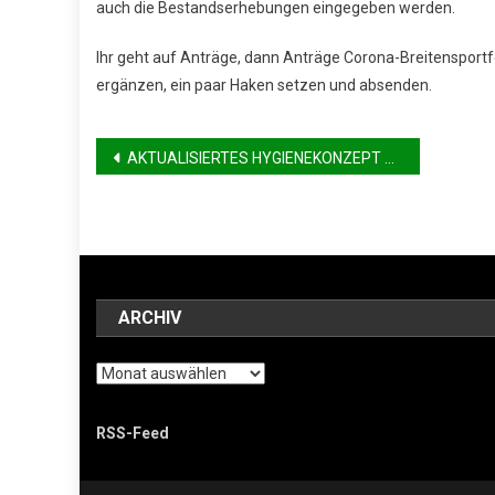
auch die Bestandserhebungen eingegeben werden.
Ihr geht auf Anträge, dann Anträge Corona-Breitensport
ergänzen, ein paar Haken setzen und absenden.
Beitragsnavigation
AKTUALISIERTES HYGIENEKONZEPT FÜR TURNIERE DES SBNRW (03.12.2021)
ARCHIV
Archiv
RSS-Feed