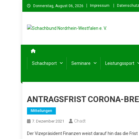
Skip
Impressum
Datenschutz
Donnerstag, August 06, 2026
to
content
Schachbund Nordrhein-We
Schach in NRW – Fachverband für den Schachsport in No
Schachsport
Seminare
Leistungssport
ANTRAGSFRIST CORONA-BRE
Mitteilungen
Chadt
7. Dezember 2021
Der Vizepräsident Finanzen weist darauf hin das die Fri