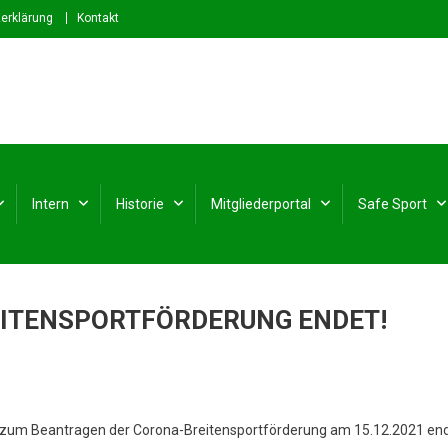
erklärung
Kontakt
stfalen e. V.
rdrhein-Westfalen
Intern
Historie
Mitgliederportal
Safe Sport
ITENSPORTFÖRDERUNG ENDET!
st zum Beantragen der Corona-Breitensportförderung am 15.12.2021 ende