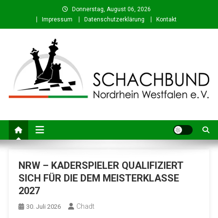
Skip
Donnerstag, August 06, 2026
to
Impressum
Datenschutzerklärung
Kontakt
content
Schachbund Nordrhein-
Schach in NRW – Fachverband für den Schachsport in Nordrhein-
Westfalen
Westfalen e. V.
NRW – KADERSPIELER QUALIFIZIERT
SICH FÜR DIE DEM MEISTERKLASSE
2027
Chadt
30. Juli 2026