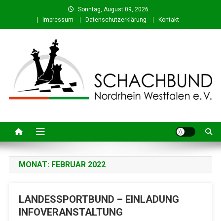
Skip
Sonntag, August 09, 2026
to
Impressum
Datenschutzerklärung
Kontakt
content
Schachbund Nordrhein-
Schach in NRW – Fachverband für den Schachsport in Nordrhein-
Westfalen
Westfalen e. V.
MONAT:
FEBRUAR 2022
LANDESSPORTBUND – EINLADUNG
INFOVERANSTALTUNG