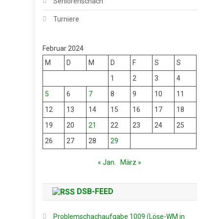
Seniorenschach
Turniere
Februar 2024
M
D
M
D
F
S
S
1
2
3
4
5
6
7
8
9
10
11
12
13
14
15
16
17
18
19
20
21
22
23
24
25
26
27
28
29
« Jan.
März »
DSB-FEED
Problemschachaufgabe 1009 (Löse-WM in