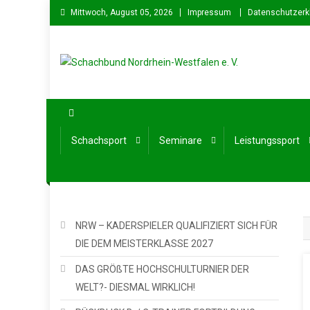
Skip
Mittwoch, August 05, 2026
Impressum
Datenschutzerk
to
content
Schachbund Nordrhein-We
Schach in NRW – Fachverband für den Schachsport in No
Schachsport
Seminare
Leistungssport
NRW – KADERSPIELER QUALIFIZIERT SICH FÜR
DIE DEM MEISTERKLASSE 2027
DAS GRÖßTE HOCHSCHULTURNIER DER
WELT?- DIESMAL WIRKLICH!