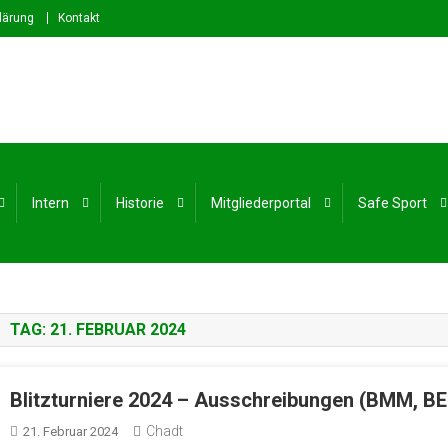
lärung
Kontakt
stfalen e. V.
rdrhein-Westfalen
Intern
Historie
Mitgliederportal
Safe Sport
TAG:
21. FEBRUAR 2024
Blitzturniere 2024 – Ausschreibungen (BMM, B
Chadt
21. Februar 2024