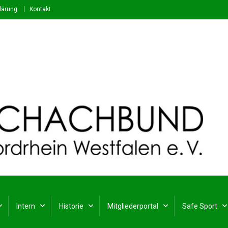
lärung
Kontakt
stfalen e. V.
rdrhein-Westfalen
Intern
Historie
Mitgliederportal
Safe Sport