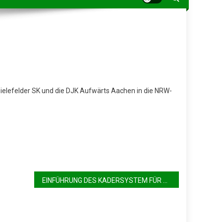
Bielefelder SK und die DJK Aufwärts Aachen in die NRW-
EINFÜHRUNG DES KADERSYSTEM FÜR DIE NRW-MANNSCHAFTSMEISTERSCHAFT