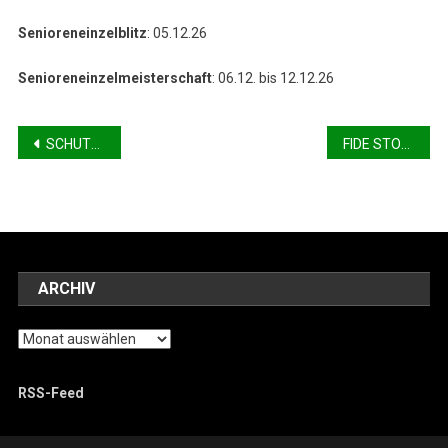
Senioreneinzelblitz
: 05.12.26
Senioreneinzelmeisterschaft
: 06.12. bis 12.12.26
Beitragsnavigation
SCHUTZKONZEPTGENERATOR DES LANDESSPORTBUND NRW e.V.
FIDE STORYTELLING CHALLENGE IM RAHMEN DES FIDE SOCIALCHESS YEAR
ARCHIV
Archiv
RSS-Feed