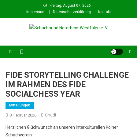
Skip
Freitag, August 07, 2026
to
Impressum
Datenschutzerklärung
Kontakt
content
Schachbund Nordrhein-
Schach in NRW – Fachverband für den Schachsport in Nordrhein-
Westfalen
Westfalen e. V.
FIDE STORYTELLING CHALLENGE
IM RAHMEN DES FIDE
SOCIALCHESS YEAR
Mitteilungen
Chadt
8. Februar 2026
Herzlichen Glückwunsch an unseren interkulturellen Kölner
Schachverein: