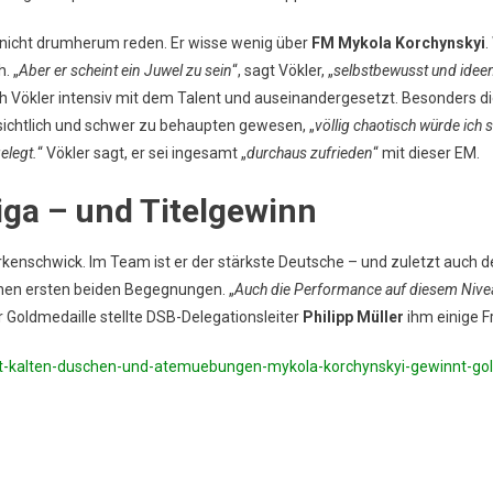
 nicht drumherum reden. Er wisse wenig über
FM Mykola Korchynskyi
.
. „
Aber er scheint ein Juwel zu sein
“, sagt Vökler, „
selbstbewusst und ideen
sich Vökler intensiv mit dem Talent und auseinandergesetzt. Besonders d
ichtlich und schwer zu behaupten gewesen, „
völlig chaotisch würde ich 
elegt.
“ Vökler sagt, er sei ingesamt „
durchaus zufrieden
“ mit dieser EM.
ga – und Titelgewinn
Erkenschwick. Im Team ist er der stärkste Deutsche – und zuletzt auch 
einen ersten beiden Begegnungen. „
Auch die Performance auf diesem Nive
r Goldmedaille stellte DSB-Delegationsleiter
Philipp Müller
ihm einige F
-kalten-duschen-und-atemuebungen-mykola-korchynskyi-gewinnt-gol