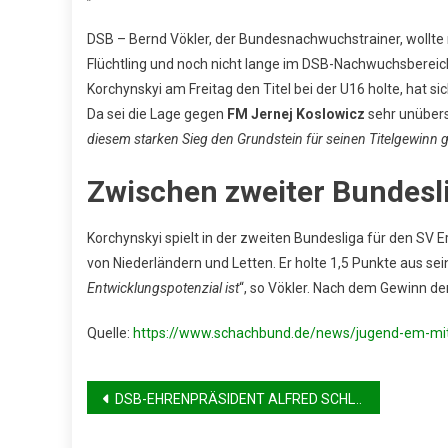
DSB – Bernd Vökler, der Bundesnachwuchstrainer, wollte
Flüchtling und noch nicht lange im DSB-Nachwuchsbereich
Korchynskyi am Freitag den Titel bei der U16 holte, hat 
Da sei die Lage gegen
FM Jernej Koslowicz
sehr unübers
diesem starken Sieg den Grundstein für seinen Titelgewinn g
Zwischen zweiter Bundesli
Korchynskyi spielt in der zweiten Bundesliga für den SV 
von Niederländern und Letten. Er holte 1,5 Punkte aus s
Entwicklungspotenzial ist
“, so Vökler. Nach dem Gewinn de
Quelle:
https://www.schachbund.de/news/jugend-em-mit
Beitragsnavigation
DSB-EHRENPRÄSIDENT ALFRED SCHLYA WIRD 90 JAHRE