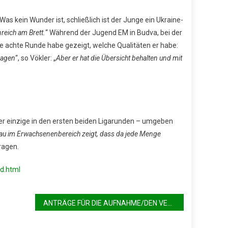
 Was kein Wunder ist, schließlich ist der Junge ein Ukraine-
reich am Brett.
“ Während der Jugend EM in Budva, bei der
ie achte Runde habe gezeigt, welche Qualitäten er habe:
sagen
“, so Vökler: „
Aber er hat die Übersicht behalten und mit
der einzige in den ersten beiden Ligarunden – umgeben
au im Erwachsenenbereich zeigt, dass da jede Menge
ragen.
d.html
ANTRÄGE FÜR DIE AUFNAHME/DEN VERBLEIB IN DEN KADER DES SCHACHBUNDES NRW