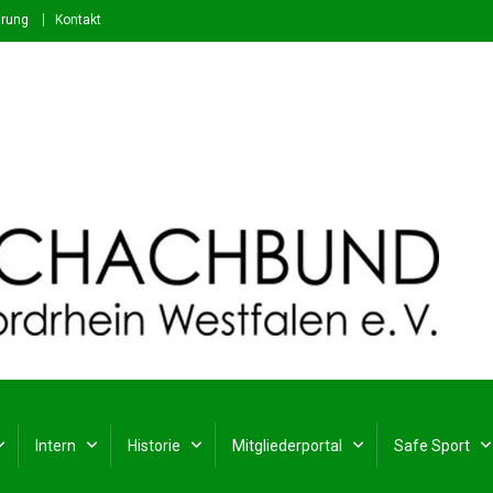
ärung
Kontakt
stfalen e. V.
rdrhein-Westfalen
Intern
Historie
Mitgliederportal
Safe Sport