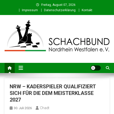
Skip
Freitag, August 07, 2026
to
Impressum
Datenschutzerklärung
Kontakt
content
Schachbund Nordrhein-
Schach in NRW – Fachverband für den Schachsport in Nordrhein-
Westfalen
Westfalen e. V.
NRW – KADERSPIELER QUALIFIZIERT
SICH FÜR DIE DEM MEISTERKLASSE
2027
Chadt
30. Juli 2026